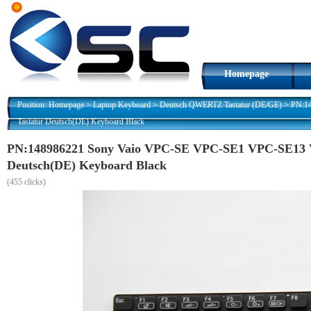
Homepage
Position:
Homepage
>
Laptop Keyboard
>
Deutsch QWERTZ Tastatur (DE/GE)
>
PN:1
Tastatur Deutsch(DE) Keyboard Black
PN:148986221 Sony Vaio VPC-SE VPC-SE1 VPC-SE1
Deutsch(DE) Keyboard Black
(
455 clicks)