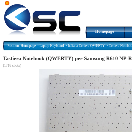
Homepage
Position:
Homepage
>
Laptop Keyboard
>
Italiana Tastiere QWERTY
>
Tastiera Noteb
Tastiera Notebook (QWERTY) per Samsung R610 NP-R
(
1718 clicks)