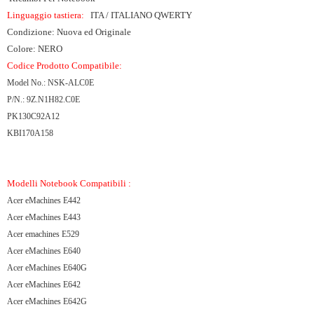
Linguaggio tastiera:
ITA / ITALIANO QWERTY
Condizione: Nuova ed Originale
Colore: NERO
Codice Prodotto Compatibile:
Model No.: NSK-ALC0E
P/N.: 9Z.N1H82.C0E
PK130C92A12
KBI170A158
Modelli Notebook Compatibili :
Acer eMachines E442
Acer eMachines E443
Acer emachines E529
Acer eMachines E640
Acer eMachines E640G
Acer eMachines E642
Acer eMachines E642G