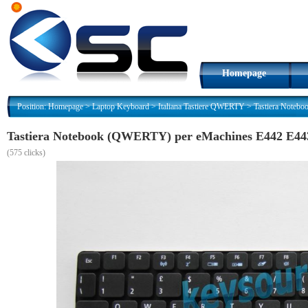
Homepage
Position:
Homepage
>
Laptop Keyboard
>
Italiana Tastiere QWERTY
>
Tastiera Noteb
Tastiera Notebook (QWERTY) per eMachines E442 E44
(
575 clicks)