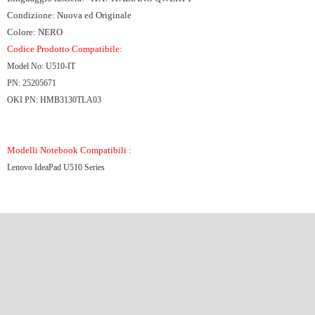
Condizione: Nuova ed Originale
Colore: NERO
Codice Prodotto Compatibile:
Model No: U510-IT
PN: 25205671
OKI PN: HMB3130TLA03
Modelli Notebook Compatibili :
Lenovo IdeaPad U510 Series