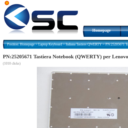
Homepage
Position:
Homepage
>
Laptop Keyboard
>
Italiana Tastiere QWERTY
>
PN:25205671 Ta
PN:25205671 Tastiera Notebook (QWERTY) per Lenovo 
(
1010 clicks)