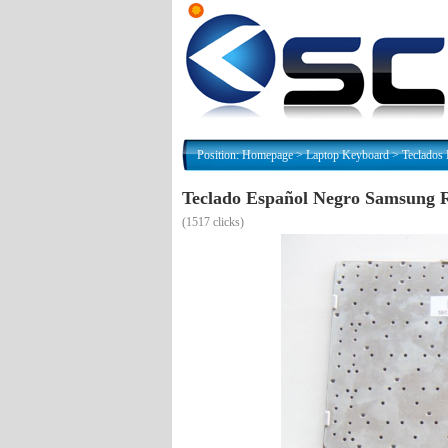
Position:
Homepage
>
Laptop Keyboard
>
Teclados
Teclado Español Negro Samsung
(
1517 clicks)