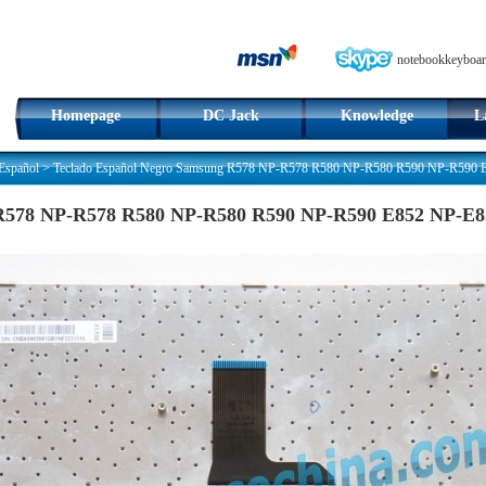
notebookkeyboar
Homepage
DC Jack
Knowledge
L
 Español
>
Teclado Español Negro Samsung R578 NP-R578 R580 NP-R580 R590 NP-R590 E
 R578 NP-R578 R580 NP-R580 R590 NP-R590 E852 NP-E8