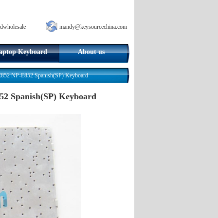
dwholesale
mandy@keysourcechina.com
aptop Keyboard
About us
852 NP-E852 Spanish(SP) Keyboard
52 Spanish(SP) Keyboard