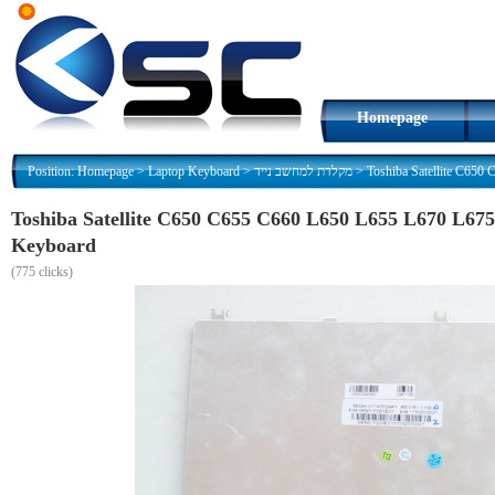
Homepage
Position:
Homepage
>
Laptop Keyboard
>
מקלדת למחשב נייד
>
Toshiba Satellite C650 C655 C660 L650 L655 L670 L675 L750 L750D L755 
Keyboard
(
775 clicks)