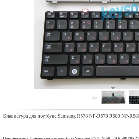
Клавиатура для ноутбука Samsung R578 NP-R578 R580 NP-R58
Оригинальные Клавиатура для ноутбука Samsung R578 NP-R578 R580 NP-R